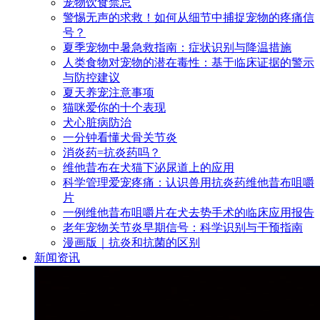
宠物饮食禁忌
警惕无声的求救！如何从细节中捕捉宠物的疼痛信
号？
夏季宠物中暑急救指南：症状识别与降温措施
人类食物对宠物的潜在毒性：基于临床证据的警示
与防控建议
夏天养宠注意事项
猫咪爱你的十个表现
犬心脏病防治
一分钟看懂犬骨关节炎
消炎药=抗炎药吗？
维他昔布在犬猫下泌尿道上的应用
科学管理爱宠疼痛：认识兽用抗炎药维他昔布咀嚼
片
一例维他昔布咀嚼片在犬去势手术的临床应用报告
老年宠物关节炎早期信号：科学识别与干预指南
漫画版｜抗炎和抗菌的区别
新闻资讯