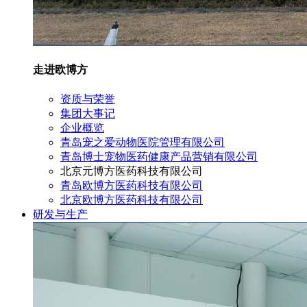
走进欧博方
资质与荣誉
集团大事记
企业概览
青岛宠之爱动物医院管理有限公司
青岛博士宠物医药健康产品营销有限公司
北京元博方医药科技有限公司
青岛欧博方医药科技有限公司
北京欧博方医药科技有限公司
研发与生产