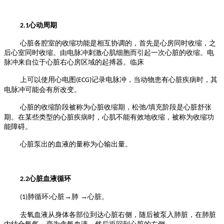
心动周期
2.1
心脏各腔室的收缩功能是相互协调的，首先是心房同时收缩，之
后心室同时收缩。由电
脉冲刺激心肌细胞而引起一次心脏的收缩。电
脉冲来自位于心脏右心房区域的起搏器。临床
上可以使用心电图
记录电脉冲，当动物患有心脏疾病时，其
(ECG)
电脉冲可能会有所改变。
心脏的收缩阶段被称为心脏收缩期，松弛
填充阶段是心脏舒张
/
期。在某些类型的心脏疾病时，心肌不能有效地收缩，被称为收缩功
能障碍。
心脏泵出的血液的量称为心输出量。
心脏血液循环
2.2
肺循环
心脏→肺 →心脏。
(1)
:
去氧血液从身体各部位到达心脏右侧，随后被泵入肺脏，在肺脏