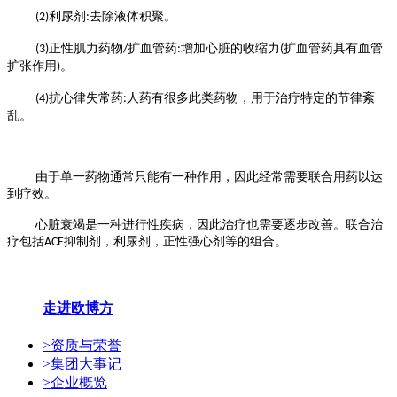
利尿剂
去除液体积聚。
(2)
:
正性肌力药物
扩血管药
增加心脏的收缩力
扩血管药具有血管
(3)
/
:
(
扩张作用
。
)
抗心律失常药
人药有很多此类药物，用于治疗特定的节律紊
(4)
:
乱。
由于单一药物通常只能有一种作用，因此经常需要联合用药以达
到疗效。
心脏衰竭是一种进行性疾病，因此治疗也需要逐步改善。联合治
疗包括
抑制剂，利尿剂，正性强心剂等的组合。
ACE
走进欧博方
>
资质与荣誉
>
集团大事记
>
企业概览