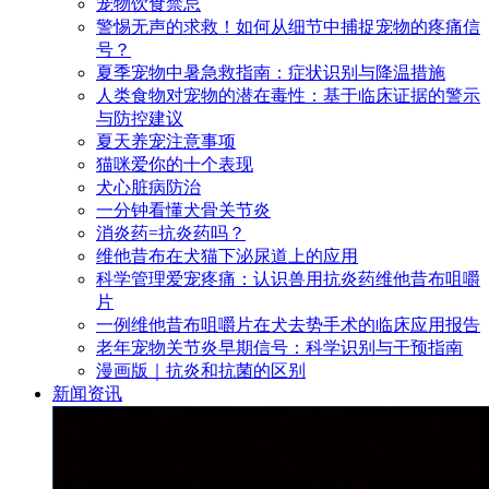
宠物饮食禁忌
警惕无声的求救！如何从细节中捕捉宠物的疼痛信
号？
夏季宠物中暑急救指南：症状识别与降温措施
人类食物对宠物的潜在毒性：基于临床证据的警示
与防控建议
夏天养宠注意事项
猫咪爱你的十个表现
犬心脏病防治
一分钟看懂犬骨关节炎
消炎药=抗炎药吗？
维他昔布在犬猫下泌尿道上的应用
科学管理爱宠疼痛：认识兽用抗炎药维他昔布咀嚼
片
一例维他昔布咀嚼片在犬去势手术的临床应用报告
老年宠物关节炎早期信号：科学识别与干预指南
漫画版｜抗炎和抗菌的区别
新闻资讯