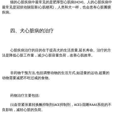
猫的心脏疾病中最常见的是肥厚型心肌病
。人的心脏疾病中
(HCM)
最常见是冠状动脉
阻塞
心肌梗死
，人类和犬一样，也会患有心脏瓣膜
(
)
疾病。
四、犬心脏病的治疗
心脏疾病治疗的目的在于提高犬的生活质量
延长寿命。治疗的方
,
法是降低心脏工作量，
减少心脏容量负荷，改善心肌效率。
非药物干预方法
包括调整动物的生活方式
如适量的运动
超重的
,
,
,
动物需要减肥
不吃过咸的食物。
药物治疗主要包括
:
血管紧张素转换酶抑制剂
抑制剂，
阻断
系统的不
(1)
(ACE
ACEi):
RAAS
良影响，减轻心脏的负荷。