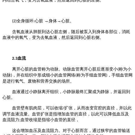
内结合氧气，变为含氧
血液，然后返回到心脏的左侧。
全身循环
心脏 →身体→心脏。
(2)
:
含氧血液从肺脏到达心脏左侧，随后被泵入到身体各部位，消耗
血液中的氧气，变为去
氧血液，然后返回到心脏右侧。
血流
2.3
离开心脏的血管称为动脉。动脉血管离开心脏后逐渐变小
称为小
(
动脉
，并在组织中
形成细小的血管网络
称为手细血管网
，手细血管网
)
(
)
是进行氧气、废物和营养交换的场所。
血液通过小静脉离开组织，小静脉最终汇聚成为静脉，并返回到
心脏。
血管壁有肌肉层，可以收缩
扩张，从而改变官腔的直径，并以此
/
调节血液流量。血管扩张是指增加血管的直径，以此可以降低血压及
血流阻力
血管收缩是指缩小血管的直径，
;
这会增加血压及血流阻力。对于心脏而言，通过狭窄的血管输送