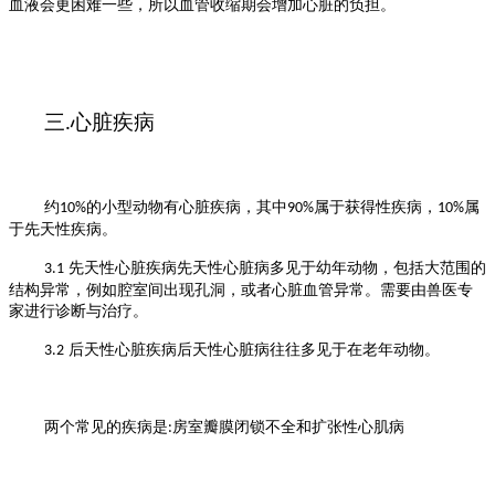
血液会更困难一些，所以血
管收缩期会增加心脏的负担。
三
心脏疾病
.
约
的小型动物有心脏疾病，其中
属于获得性疾病，
属
10%
90%
10%
于先天性疾病。
先天性心脏疾病
先天性心脏病多见于幼年动物，包括大范围的
3.
1
结构异常，例如腔室间出现孔洞，或者心
脏血管异常。需要由兽医专
家进行诊断与治疗。
后天
性
心脏疾病
后天性心脏病往往多见于在老年动物。
3.
2
两个常见的疾病是
房室瓣膜闭锁不全和扩张性心肌病
: