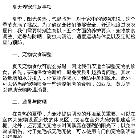
夏天养宠注意事项
夏季，阳光炙热，气温骤升，对于家中的宠物来说，这个
季节充满了挑战。为了确保宠物们能够安全、舒适地度过炎炎
夏日，我们需要特别注意以下五个方面的养护要点：宠物饮食
调整、避暑与防晒、防虫与清洁、适度运动与休息以及定期检
查与预防。
一、宠物饮食调整
夏天宠物食欲可能会减退，因此我们应适当调整宠物的饮
食。首先，要确保食物新鲜，避免变质引起肠胃问题。其次，
适量增加水分摄入，让宠物多喝水，预防中暑和脱水。此外，
可以适当给宠物喂食一些清凉解暑的食物，如西瓜、黄瓜等，
以帮助宠物降温消暑。
二、避暑与防晒
在炎热的夏季，为宠物提供阴凉的环境至关重要。可以在
室内为宠物设置凉快的休息区，或者在室外为宠物搭建遮阳
棚。此外，还要避免宠物长时间暴露在强烈的阳光下，以免中
暑或晒伤。对于短毛或无毛宠物，可以使用专门的宠物防晒霜
进行保护。