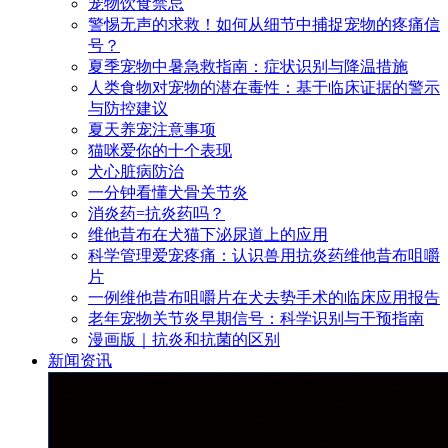
宠物饮食禁忌
警惕无声的求救！如何从细节中捕捉宠物的疼痛信
号？
夏季宠物中暑急救指南：症状识别与降温措施
人类食物对宠物的潜在毒性：基于临床证据的警示
与防控建议
夏天养宠注意事项
猫咪爱你的十个表现
犬心脏病防治
一分钟看懂犬骨关节炎
消炎药=抗炎药吗？
维他昔布在犬猫下泌尿道上的应用
科学管理爱宠疼痛：认识兽用抗炎药维他昔布咀嚼
片
一例维他昔布咀嚼片在犬去势手术的临床应用报告
老年宠物关节炎早期信号：科学识别与干预指南
漫画版｜抗炎和抗菌的区别
新闻资讯