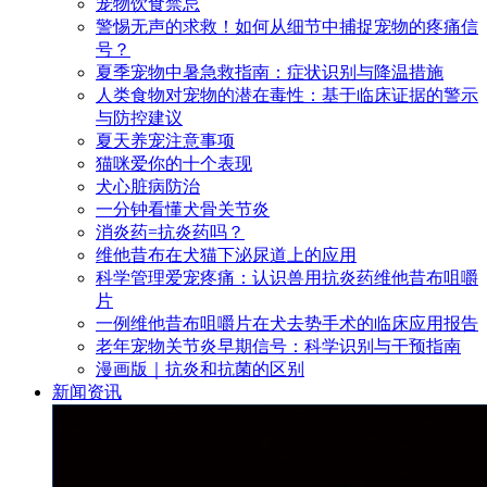
宠物饮食禁忌
警惕无声的求救！如何从细节中捕捉宠物的疼痛信
号？
夏季宠物中暑急救指南：症状识别与降温措施
人类食物对宠物的潜在毒性：基于临床证据的警示
与防控建议
夏天养宠注意事项
猫咪爱你的十个表现
犬心脏病防治
一分钟看懂犬骨关节炎
消炎药=抗炎药吗？
维他昔布在犬猫下泌尿道上的应用
科学管理爱宠疼痛：认识兽用抗炎药维他昔布咀嚼
片
一例维他昔布咀嚼片在犬去势手术的临床应用报告
老年宠物关节炎早期信号：科学识别与干预指南
漫画版｜抗炎和抗菌的区别
新闻资讯