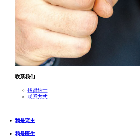
联系我们
招贤纳士
联系方式
我是宠主
我是医生