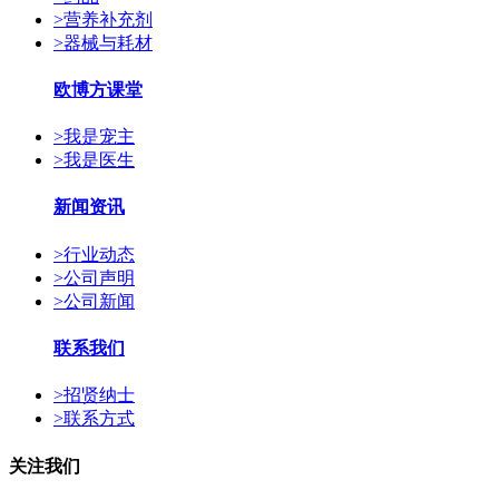
>
营养补充剂
>
器械与耗材
欧博方课堂
>
我是宠主
>
我是医生
新闻资讯
>
行业动态
>
公司声明
>
公司新闻
联系我们
>
招贤纳士
>
联系方式
关注我们