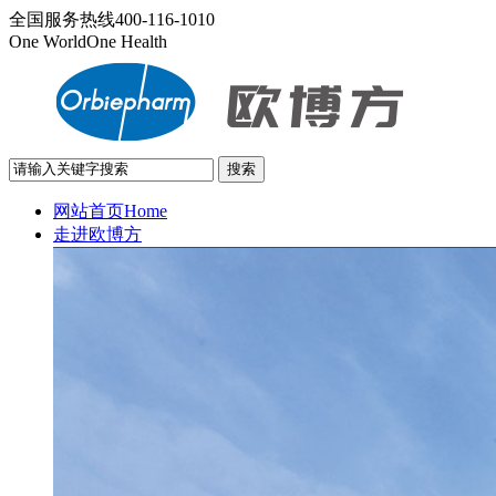
全国服务热线
400-116-1010
One World
One Health
网站首页
Home
走进欧博方