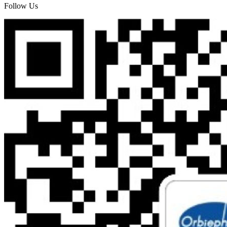
Follow Us