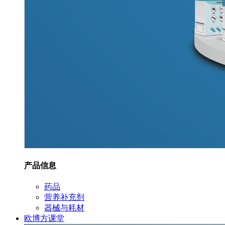
产品信息
药品
营养补充剂
器械与耗材
欧博方课堂