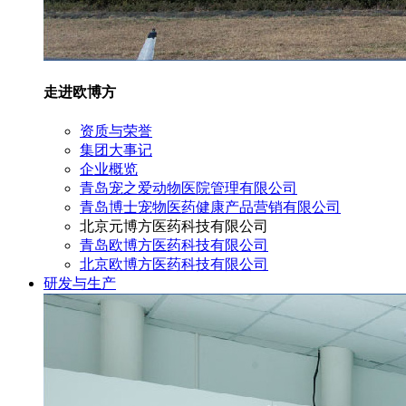
走进欧博方
资质与荣誉
集团大事记
企业概览
青岛宠之爱动物医院管理有限公司
青岛博士宠物医药健康产品营销有限公司
北京元博方医药科技有限公司
青岛欧博方医药科技有限公司
北京欧博方医药科技有限公司
研发与生产