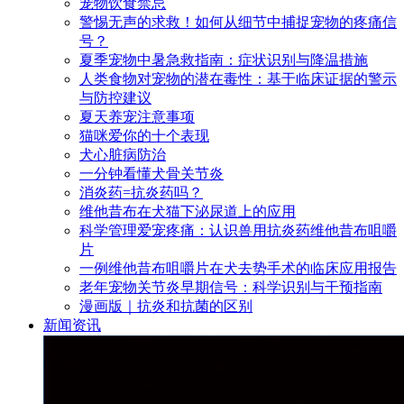
宠物饮食禁忌
警惕无声的求救！如何从细节中捕捉宠物的疼痛信
号？
夏季宠物中暑急救指南：症状识别与降温措施
人类食物对宠物的潜在毒性：基于临床证据的警示
与防控建议
夏天养宠注意事项
猫咪爱你的十个表现
犬心脏病防治
一分钟看懂犬骨关节炎
消炎药=抗炎药吗？
维他昔布在犬猫下泌尿道上的应用
科学管理爱宠疼痛：认识兽用抗炎药维他昔布咀嚼
片
一例维他昔布咀嚼片在犬去势手术的临床应用报告
老年宠物关节炎早期信号：科学识别与干预指南
漫画版｜抗炎和抗菌的区别
新闻资讯