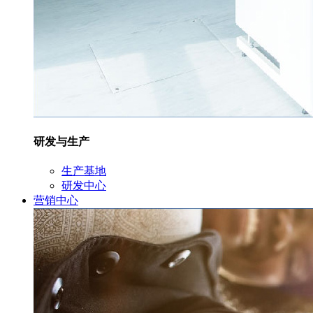
研发与生产
生产基地
研发中心
营销中心