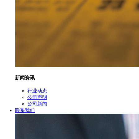
新闻资讯
行业动态
公司声明
公司新闻
联系我们