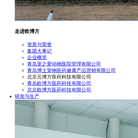
走进欧博方
资质与荣誉
集团大事记
企业概览
青岛宠之爱动物医院管理有限公司
青岛博士宠物医药健康产品营销有限公司
北京元博方医药科技有限公司
青岛欧博方医药科技有限公司
北京欧博方医药科技有限公司
研发与生产