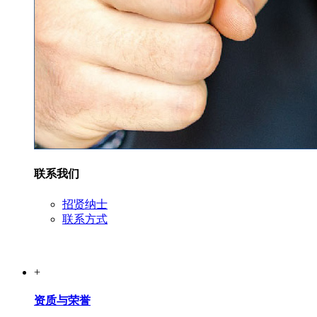
联系我们
招贤纳士
联系方式
+
资质与荣誉