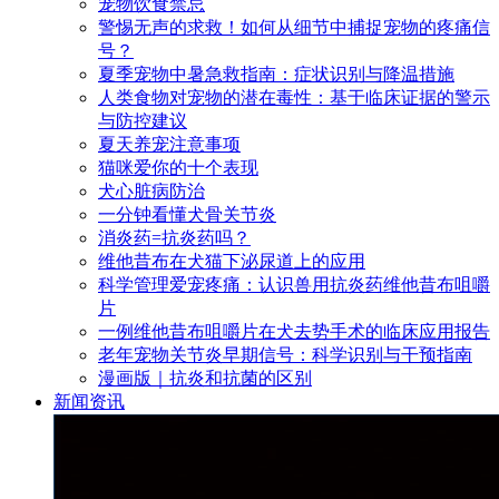
宠物饮食禁忌
警惕无声的求救！如何从细节中捕捉宠物的疼痛信
号？
夏季宠物中暑急救指南：症状识别与降温措施
人类食物对宠物的潜在毒性：基于临床证据的警示
与防控建议
夏天养宠注意事项
猫咪爱你的十个表现
犬心脏病防治
一分钟看懂犬骨关节炎
消炎药=抗炎药吗？
维他昔布在犬猫下泌尿道上的应用
科学管理爱宠疼痛：认识兽用抗炎药维他昔布咀嚼
片
一例维他昔布咀嚼片在犬去势手术的临床应用报告
老年宠物关节炎早期信号：科学识别与干预指南
漫画版｜抗炎和抗菌的区别
新闻资讯