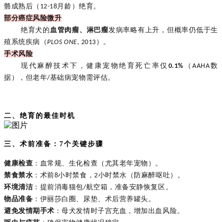
骼成熟后（
月龄）绝育。
12-18
部分癌症风险微升
绝育犬的
血管肉瘤、淋巴瘤
发病率略有上升，但概率仍低于生
殖系统疾病（
）。
PLOS ONE
, 2013
手术风险
现代麻醉技术下，健康宠物绝育死亡率仅
（
数
0.1%
AAHA
据），但老年
基础病宠物需评估。
/
二、绝育的最佳时机
三、术前准备：7个关键步骤
健康检查
：血常规、生化检查（尤其老年宠物）。
禁食禁水
：术前
小时禁食，
小时禁水（防麻醉呕吐）。
8
2
环境清洁
：提前消毒猫包
航空箱，准备安静恢复区。
/
物品准备
：伊丽莎白圈、尿垫、术后营养罐头。
避免发情期手术
：母犬发情时子宫充血，增加出血风险。