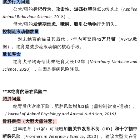
减少行为问题
公犬
猫的
标记行为、攻击性、游荡欲望
降低
以上（
/
50%
Applied
）。
Animal Behaviour Science
, 2018
母犬
猫的
发情期焦虑、嚎叫、吸引公动物
行为消失。
/
控制流浪动物数量
对未绝育的猫及其后代，
年内可繁殖
万只猫
（
数
一
7
42
ASPCA
据）。绝育是减少流浪动物的核心手段。
延长寿命
绝育犬平均寿命比未绝育犬长
年
（
1-3
Veterinary Medicine and
），主因是疾病风险降低。
Science
, 2020
❌
**
绝育的潜在风险**
肥胖问题
绝育后代谢率下降，肥胖风险增加
倍
（需控制饮食
运动）。
2
+
（
）
Journal of Animal Physiology and Animal Nutrition, 2016
骨科疾病（大型犬需注意）
过早绝育（
岁）可能增加
髋关节发育不良（
）和十字韧带
<1
HD
断裂
风险（
）。建议大型犬在骨
Frontiers in Veterinary Science
, 2020