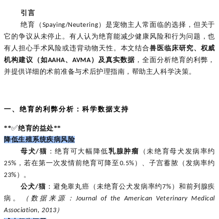
引言
绝育（
Spaying/Neutering
）是宠物主人常面临的选择，但关于
它的争议从未停止。有人认为绝育能减少健康风险和行为问题，也
有人担心手术风险或违背动物天性。本文结合
兽医临床研究、权威
机构建议（如
AAHA
、
AVMA
）及真实数据
，全面分析绝育的利弊，
并提供详细的术前准备与术后护理指南，帮助主人科学决策。
一、绝育的利弊分析：科学数据支持
✅
**
绝育的益处**
降低生殖系统疾病风险
母犬
猫
：绝育可大幅降低
乳腺肿瘤
（未绝育母犬发病率约
/
，若在第一次发情前绝育可降至
）、子宫蓄脓（发病率约
25%
0.5%
）。
23%
公犬
猫
：避免睾丸癌（未绝育公犬发病率约
）和前列腺疾
/
7%
病。
（数据来源：
Journal of the American Veterinary Medical
）
Association, 2013