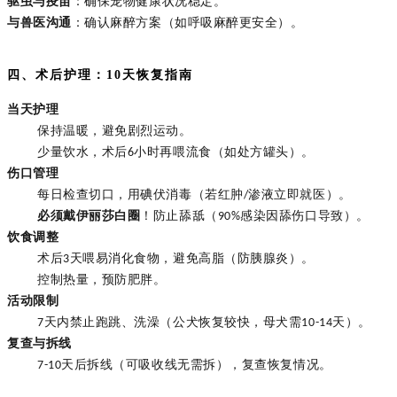
驱虫与疫苗
：确保宠物健康状况稳定。
与兽医沟通
：确认麻醉方案（如呼吸麻醉更安全）。
四、术后护理：10天恢复指南
当天护理
保持温暖，避免剧烈运动。
少量饮水，术后
小时再喂流食（如处方罐头）。
6
伤口管理
每日检查切口，用碘伏消毒（若红肿
渗液立即就医）。
/
必须戴伊丽莎白圈
！防止舔舐（
感染因舔伤口导致）。
90%
饮食调整
术后
天喂易消化食物，避免高脂（防胰腺炎）。
3
控制热量，预防肥胖。
活动限制
天内禁止跑跳、洗澡（公犬恢复较快，母犬需
天）。
7
10-14
复查与拆线
天后拆线（可吸收线无需拆），复查恢复情况。
7-10