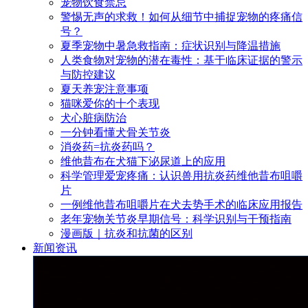
宠物饮食禁忌
警惕无声的求救！如何从细节中捕捉宠物的疼痛信
号？
夏季宠物中暑急救指南：症状识别与降温措施
人类食物对宠物的潜在毒性：基于临床证据的警示
与防控建议
夏天养宠注意事项
猫咪爱你的十个表现
犬心脏病防治
一分钟看懂犬骨关节炎
消炎药=抗炎药吗？
维他昔布在犬猫下泌尿道上的应用
科学管理爱宠疼痛：认识兽用抗炎药维他昔布咀嚼
片
一例维他昔布咀嚼片在犬去势手术的临床应用报告
老年宠物关节炎早期信号：科学识别与干预指南
漫画版｜抗炎和抗菌的区别
新闻资讯