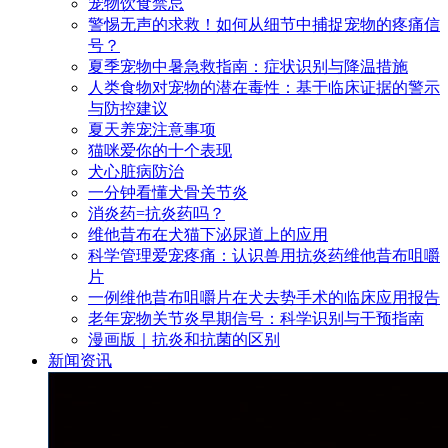
宠物饮食禁忌
警惕无声的求救！如何从细节中捕捉宠物的疼痛信
号？
夏季宠物中暑急救指南：症状识别与降温措施
人类食物对宠物的潜在毒性：基于临床证据的警示
与防控建议
夏天养宠注意事项
猫咪爱你的十个表现
犬心脏病防治
一分钟看懂犬骨关节炎
消炎药=抗炎药吗？
维他昔布在犬猫下泌尿道上的应用
科学管理爱宠疼痛：认识兽用抗炎药维他昔布咀嚼
片
一例维他昔布咀嚼片在犬去势手术的临床应用报告
老年宠物关节炎早期信号：科学识别与干预指南
漫画版｜抗炎和抗菌的区别
新闻资讯