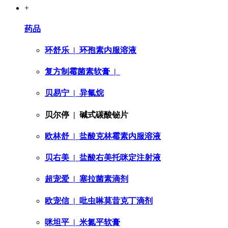
+
药品
环舒乐
| 环孢素内服溶液
复方制霉菌素软膏
|
贝易宁
| 异氟烷
贝尔停
| 碱式碳酸铋片
欧林舒
| 盐酸克林霉素内服溶液
贝右美
| 盐酸右美托咪定注射液
超宠爱
| 塞拉菌素滴剂
欧宠信
| 吡虫啉莫昔克丁滴剂
咪坦平
| 米氮平软膏