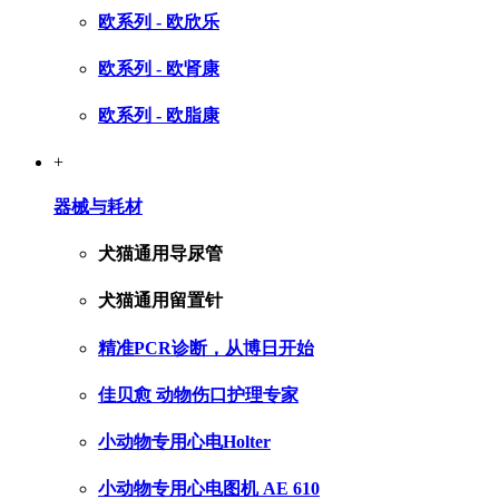
欧系列 - 欧欣乐
欧系列 - 欧肾康
欧系列 - 欧脂康
+
器械与耗材
犬猫通用导尿管
犬猫通用留置针
精准PCR诊断，从博日开始
佳贝愈 动物伤口护理专家
小动物专用心电Holter
小动物专用心电图机 AE 610