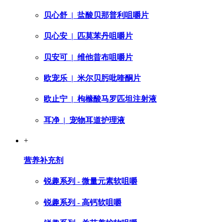
贝心舒
| 盐酸贝那普利咀嚼片
贝心安
| 匹莫苯丹咀嚼片
贝安可
| 维他昔布咀嚼片
欧宠乐
| 米尔贝肟吡喹酮片
欧止宁
| 枸橼酸马罗匹坦注射液
耳净
| 宠物耳道护理液
+
营养补充剂
锐趣系列 - 微量元素软咀嚼
锐趣系列 - 高钙软咀嚼