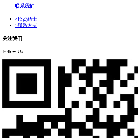
联系我们
>
招贤纳士
>
联系方式
关注我们
Follow Us