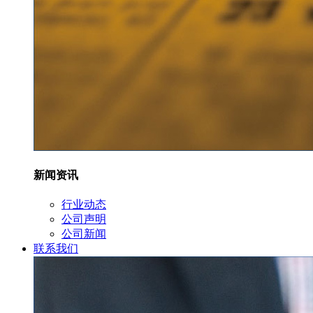
新闻资讯
行业动态
公司声明
公司新闻
联系我们