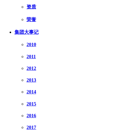
资质
荣誉
集团大事记
2010
2011
2012
2013
2014
2015
2016
2017