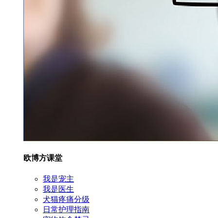
欧博方课堂
我是宠主
我是医生
犬猫疼痛分级
日常护理指南