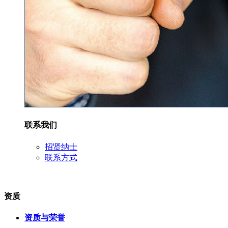
联系我们
招贤纳士
联系方式
资质
资质与荣誉