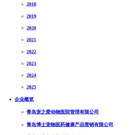
2018
2019
2020
2021
2022
2023
2024
2025
企业概览
青岛宠之爱动物医院管理有限公司
青岛博士宠物医药健康产品营销有限公司