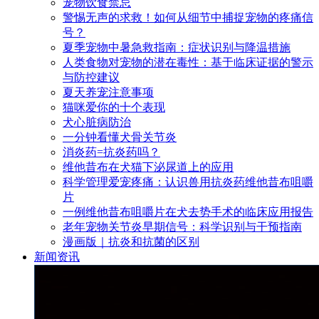
宠物饮食禁忌
警惕无声的求救！如何从细节中捕捉宠物的疼痛信
号？
夏季宠物中暑急救指南：症状识别与降温措施
人类食物对宠物的潜在毒性：基于临床证据的警示
与防控建议
夏天养宠注意事项
猫咪爱你的十个表现
犬心脏病防治
一分钟看懂犬骨关节炎
消炎药=抗炎药吗？
维他昔布在犬猫下泌尿道上的应用
科学管理爱宠疼痛：认识兽用抗炎药维他昔布咀嚼
片
一例维他昔布咀嚼片在犬去势手术的临床应用报告
老年宠物关节炎早期信号：科学识别与干预指南
漫画版｜抗炎和抗菌的区别
新闻资讯