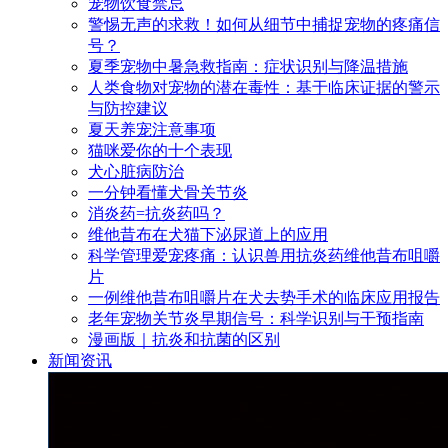
宠物饮食禁忌
警惕无声的求救！如何从细节中捕捉宠物的疼痛信
号？
夏季宠物中暑急救指南：症状识别与降温措施
人类食物对宠物的潜在毒性：基于临床证据的警示
与防控建议
夏天养宠注意事项
猫咪爱你的十个表现
犬心脏病防治
一分钟看懂犬骨关节炎
消炎药=抗炎药吗？
维他昔布在犬猫下泌尿道上的应用
科学管理爱宠疼痛：认识兽用抗炎药维他昔布咀嚼
片
一例维他昔布咀嚼片在犬去势手术的临床应用报告
老年宠物关节炎早期信号：科学识别与干预指南
漫画版｜抗炎和抗菌的区别
新闻资讯