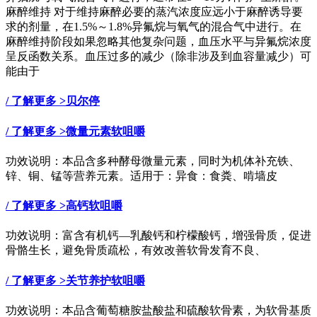
麻醉维持 对于维持麻醉必要的蒸汽浓度应远小于麻醉诱导要
求的剂量，在1.5%～1.8%异氟烷与氧气的混合气中进行。在
麻醉维持阶段如果忽略其他复杂问题，血压水平与异氟烷浓度
呈反函数关系。血压过多的减少（除非涉及到血容量减少）可
能由于
/ 了解更多 >
贝尔停
/ 了解更多 >
微量元素软咀嚼
功效说明：本品含多种酵母微量元素，同时为机体补充铁、
锌、铜、锰等营养元素。适用于：异食：食粪、啃墙皮
/ 了解更多 >
高钙软咀嚼
功效说明：富含有机钙—乳酸钙和柠檬酸钙，增强骨质，促进
骨骼生长，避免骨质疏松，有效改善软骨发育不良、
/ 了解更多 >
关节养护软咀嚼
功效说明：本品含葡萄糖胺盐酸盐和硫酸软骨素，为软骨基质