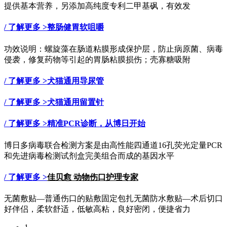
提供基本营养，另添加高纯度专利二甲基砜，有效发
/ 了解更多 >
整肠健胃软咀嚼
功效说明：螺旋藻在肠道粘膜形成保护层，防止病原菌、病毒
侵袭，修复药物等引起的胃肠粘膜损伤；壳寡糖吸附
/ 了解更多 >
犬猫通用导尿管
/ 了解更多 >
犬猫通用留置针
/ 了解更多 >
精准PCR诊断，从博日开始
博日多病毒联合检测方案是由高性能四通道16孔荧光定量PCR
和先进病毒检测试剂盒完美组合而成的基因水平
/ 了解更多 >
佳贝愈 动物伤口护理专家
无菌敷贴—普通伤口的贴敷固定包扎无菌防水敷贴—术后切口
好伴侣，柔软舒适，低敏高粘，良好密闭，便捷省力