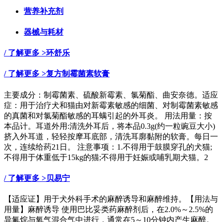
营养补充剂
器械与耗材
/ 了解更多 >
环舒乐
/ 了解更多 >
复方制霉菌素软膏
主要成分：制霉菌素、硫酸新霉素、氯菊酯、曲安奈德。适应
症：用于治疗犬和猫由对新霉素敏感的细菌、对制霉菌素敏感
的真菌和对氯菊酯敏感的耳螨引起的外耳炎。 用法用量：按
本品计。耳道外用:清洗外耳后，将本品0.3g(约一粒豌豆大小)
挤入外耳道，轻轻按摩耳底部，清洗耳廓黏附的软膏。每日一
次，连续给药21日。 注意事项：1.不得用于鼓膜穿孔的犬猫;
不得用于体重低于15kg的猫;不得用于妊娠或哺乳期犬猫。2
/ 了解更多 >
贝易宁
【适应证】用于犬外科手术的麻醉诱导和麻醉维持。【用法与
用量】麻醉诱导 使用巴比妥类药麻醉剂后，在2.0%～2.5%的
异氟烷与氧气混合气中进行，通常在5～10分钟内产生麻醉。