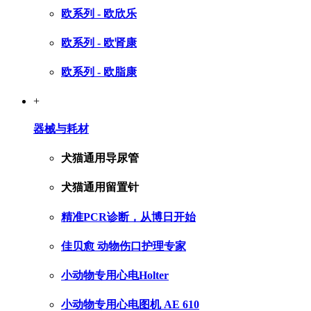
欧系列 - 欧欣乐
欧系列 - 欧肾康
欧系列 - 欧脂康
+
器械与耗材
犬猫通用导尿管
犬猫通用留置针
精准PCR诊断，从博日开始
佳贝愈 动物伤口护理专家
小动物专用心电Holter
小动物专用心电图机 AE 610