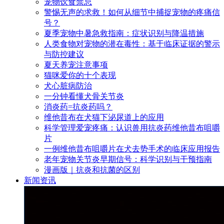
宠物饮食禁忌
警惕无声的求救！如何从细节中捕捉宠物的疼痛信
号？
夏季宠物中暑急救指南：症状识别与降温措施
人类食物对宠物的潜在毒性：基于临床证据的警示
与防控建议
夏天养宠注意事项
猫咪爱你的十个表现
犬心脏病防治
一分钟看懂犬骨关节炎
消炎药=抗炎药吗？
维他昔布在犬猫下泌尿道上的应用
科学管理爱宠疼痛：认识兽用抗炎药维他昔布咀嚼
片
一例维他昔布咀嚼片在犬去势手术的临床应用报告
老年宠物关节炎早期信号：科学识别与干预指南
漫画版｜抗炎和抗菌的区别
新闻资讯