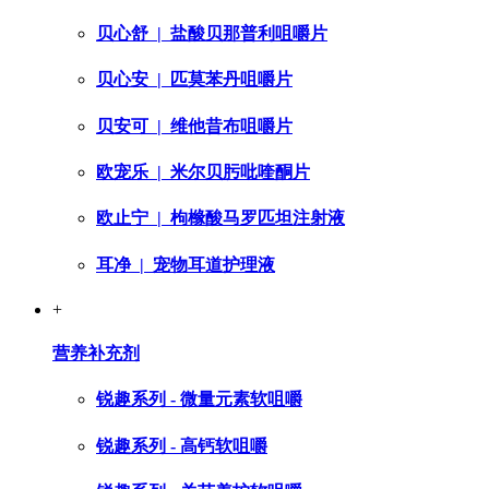
贝心舒
| 盐酸贝那普利咀嚼片
贝心安
| 匹莫苯丹咀嚼片
贝安可
| 维他昔布咀嚼片
欧宠乐
| 米尔贝肟吡喹酮片
欧止宁
| 枸橼酸马罗匹坦注射液
耳净
| 宠物耳道护理液
+
营养补充剂
锐趣系列 - 微量元素软咀嚼
锐趣系列 - 高钙软咀嚼