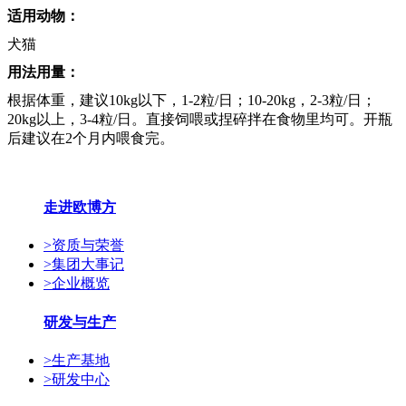
适用动物：
犬猫
用法用量：
根据体重，建议10kg以下，1-2粒/日；10-20kg，2-3粒/日；
20kg以上，3-4粒/日。直接饲喂或捏碎拌在食物里均可。开瓶
后建议在2个月内喂食完。
走进欧博方
>
资质与荣誉
>
集团大事记
>
企业概览
研发与生产
>
生产基地
>
研发中心