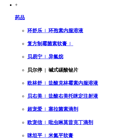
+
药品
环舒乐
| 环孢素内服溶液
复方制霉菌素软膏
|
贝易宁
| 异氟烷
贝尔停
| 碱式碳酸铋片
欧林舒
| 盐酸克林霉素内服溶液
贝右美
| 盐酸右美托咪定注射液
超宠爱
| 塞拉菌素滴剂
欧宠信
| 吡虫啉莫昔克丁滴剂
咪坦平
| 米氮平软膏