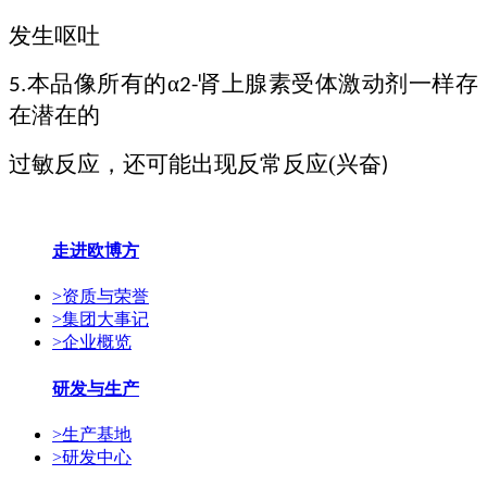
发生呕吐
本品像所有的
α
肾上腺素受体激动剂一样存
5.
2-
在潜在的
过敏反应，还可能出现反常反应
(
兴奋
)
走进欧博方
>
资质与荣誉
>
集团大事记
>
企业概览
研发与生产
>
生产基地
>
研发中心