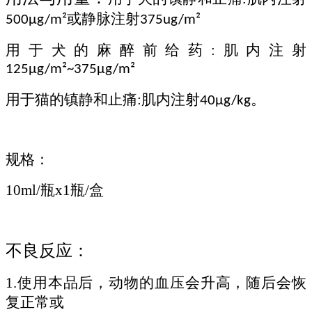
或静脉注射
500μg/m²
375ug/m²
用于犬的麻醉前给药
:
肌内注射
125μg/m²~375μg/m²
用于猫的镇静和止痛
:
肌内注射
。
40μg/kg
规格：
10ml/瓶x1瓶/盒
不良反应
：
1.
使用本品后，动物的血压会升高，随后会恢
复正常或