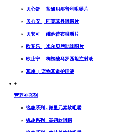
贝心舒
| 盐酸贝那普利咀嚼片
贝心安
| 匹莫苯丹咀嚼片
贝安可
| 维他昔布咀嚼片
欧宠乐
| 米尔贝肟吡喹酮片
欧止宁
| 枸橼酸马罗匹坦注射液
耳净
| 宠物耳道护理液
+
营养补充剂
锐趣系列 - 微量元素软咀嚼
锐趣系列 - 高钙软咀嚼