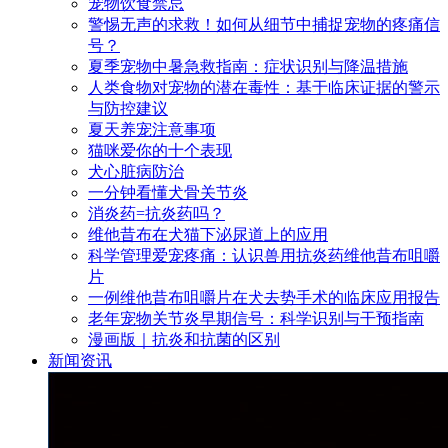
宠物饮食禁忌
警惕无声的求救！如何从细节中捕捉宠物的疼痛信
号？
夏季宠物中暑急救指南：症状识别与降温措施
人类食物对宠物的潜在毒性：基于临床证据的警示
与防控建议
夏天养宠注意事项
猫咪爱你的十个表现
犬心脏病防治
一分钟看懂犬骨关节炎
消炎药=抗炎药吗？
维他昔布在犬猫下泌尿道上的应用
科学管理爱宠疼痛：认识兽用抗炎药维他昔布咀嚼
片
一例维他昔布咀嚼片在犬去势手术的临床应用报告
老年宠物关节炎早期信号：科学识别与干预指南
漫画版｜抗炎和抗菌的区别
新闻资讯