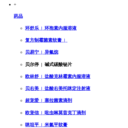
+
药品
环舒乐
| 环孢素内服溶液
复方制霉菌素软膏
|
贝易宁
| 异氟烷
贝尔停
| 碱式碳酸铋片
欧林舒
| 盐酸克林霉素内服溶液
贝右美
| 盐酸右美托咪定注射液
超宠爱
| 塞拉菌素滴剂
欧宠信
| 吡虫啉莫昔克丁滴剂
咪坦平
| 米氮平软膏