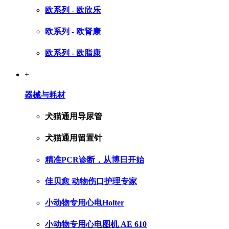
欧系列 - 欧欣乐
欧系列 - 欧肾康
欧系列 - 欧脂康
+
器械与耗材
犬猫通用导尿管
犬猫通用留置针
精准PCR诊断，从博日开始
佳贝愈 动物伤口护理专家
小动物专用心电Holter
小动物专用心电图机 AE 610