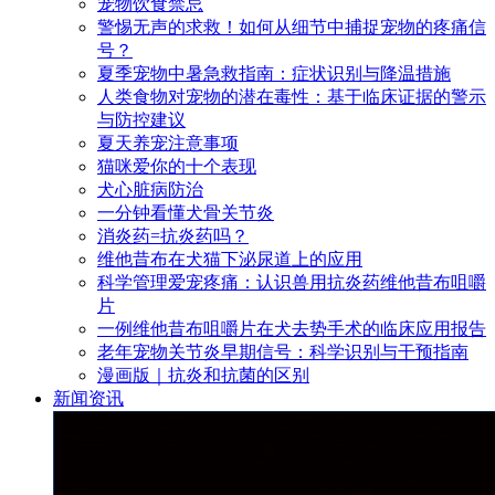
宠物饮食禁忌
警惕无声的求救！如何从细节中捕捉宠物的疼痛信
号？
夏季宠物中暑急救指南：症状识别与降温措施
人类食物对宠物的潜在毒性：基于临床证据的警示
与防控建议
夏天养宠注意事项
猫咪爱你的十个表现
犬心脏病防治
一分钟看懂犬骨关节炎
消炎药=抗炎药吗？
维他昔布在犬猫下泌尿道上的应用
科学管理爱宠疼痛：认识兽用抗炎药维他昔布咀嚼
片
一例维他昔布咀嚼片在犬去势手术的临床应用报告
老年宠物关节炎早期信号：科学识别与干预指南
漫画版｜抗炎和抗菌的区别
新闻资讯