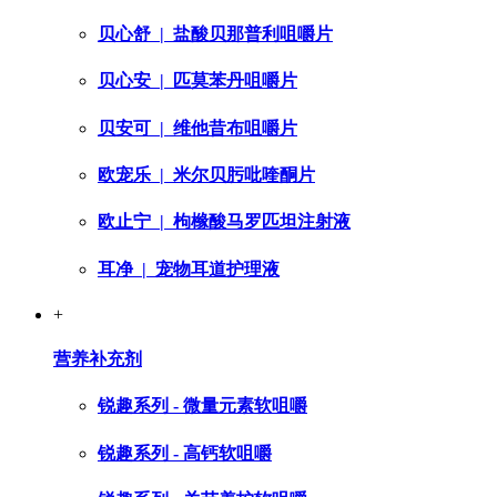
贝心舒
| 盐酸贝那普利咀嚼片
贝心安
| 匹莫苯丹咀嚼片
贝安可
| 维他昔布咀嚼片
欧宠乐
| 米尔贝肟吡喹酮片
欧止宁
| 枸橼酸马罗匹坦注射液
耳净
| 宠物耳道护理液
+
营养补充剂
锐趣系列 - 微量元素软咀嚼
锐趣系列 - 高钙软咀嚼