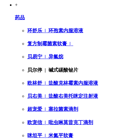
+
药品
环舒乐
| 环孢素内服溶液
复方制霉菌素软膏
|
贝易宁
| 异氟烷
贝尔停
| 碱式碳酸铋片
欧林舒
| 盐酸克林霉素内服溶液
贝右美
| 盐酸右美托咪定注射液
超宠爱
| 塞拉菌素滴剂
欧宠信
| 吡虫啉莫昔克丁滴剂
咪坦平
| 米氮平软膏