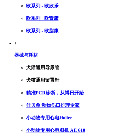
欧系列 - 欧欣乐
欧系列 - 欧肾康
欧系列 - 欧脂康
+
器械与耗材
犬猫通用导尿管
犬猫通用留置针
精准PCR诊断，从博日开始
佳贝愈 动物伤口护理专家
小动物专用心电Holter
小动物专用心电图机 AE 610