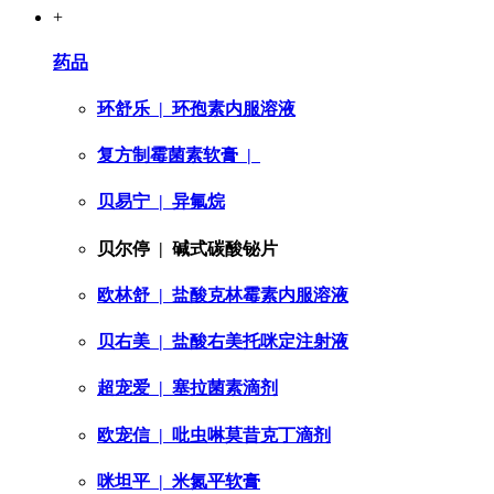
+
药品
环舒乐
| 环孢素内服溶液
复方制霉菌素软膏
|
贝易宁
| 异氟烷
贝尔停
| 碱式碳酸铋片
欧林舒
| 盐酸克林霉素内服溶液
贝右美
| 盐酸右美托咪定注射液
超宠爱
| 塞拉菌素滴剂
欧宠信
| 吡虫啉莫昔克丁滴剂
咪坦平
| 米氮平软膏