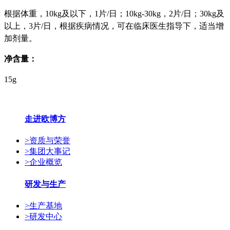
根据体重，10kg及以下，1片/日；10kg-30kg，2片/日；30kg及
以上，3片/日，根据疾病情况，可在临床医生指导下，适当增
加剂量。
净含量：
15g
走进欧博方
>
资质与荣誉
>
集团大事记
>
企业概览
研发与生产
>
生产基地
>
研发中心