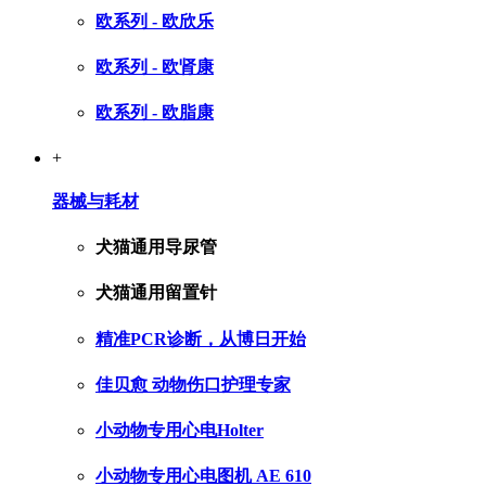
欧系列 - 欧欣乐
欧系列 - 欧肾康
欧系列 - 欧脂康
+
器械与耗材
犬猫通用导尿管
犬猫通用留置针
精准PCR诊断，从博日开始
佳贝愈 动物伤口护理专家
小动物专用心电Holter
小动物专用心电图机 AE 610