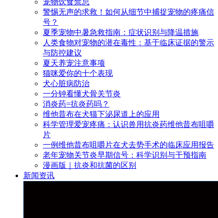
宠物饮食禁忌
警惕无声的求救！如何从细节中捕捉宠物的疼痛信
号？
夏季宠物中暑急救指南：症状识别与降温措施
人类食物对宠物的潜在毒性：基于临床证据的警示
与防控建议
夏天养宠注意事项
猫咪爱你的十个表现
犬心脏病防治
一分钟看懂犬骨关节炎
消炎药=抗炎药吗？
维他昔布在犬猫下泌尿道上的应用
科学管理爱宠疼痛：认识兽用抗炎药维他昔布咀嚼
片
一例维他昔布咀嚼片在犬去势手术的临床应用报告
老年宠物关节炎早期信号：科学识别与干预指南
漫画版｜抗炎和抗菌的区别
新闻资讯