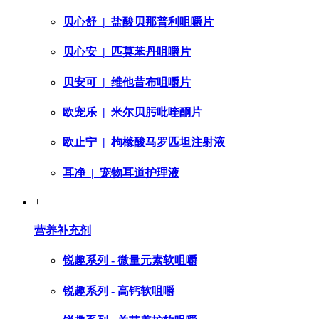
贝心舒
| 盐酸贝那普利咀嚼片
贝心安
| 匹莫苯丹咀嚼片
贝安可
| 维他昔布咀嚼片
欧宠乐
| 米尔贝肟吡喹酮片
欧止宁
| 枸橼酸马罗匹坦注射液
耳净
| 宠物耳道护理液
+
营养补充剂
锐趣系列 - 微量元素软咀嚼
锐趣系列 - 高钙软咀嚼