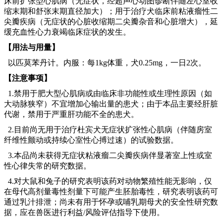
床前扩张型心肌病（无症状，经超声心动图诊断伴随左心室收
缩末期和舒张末期直径加大）；用于治疗犬临床前粘液瘤性二
尖瓣疾病（无症状的心脏收缩期二尖瓣杂音和心脏增大），延
缓充血性心力衰竭临床症状的发生。
【用法与用量】
以匹莫苯丹计。内服：每1kg体重，犬0.25mg，一日2次。
【注意事项】
1.禁用于肥大型心肌病或由临床非功能性或生理性原因（如
大动脉狭窄）不宜增加心输出量的患犬；由于本品主要经肝脏
代谢，禁用于严重肝功能不全的患犬。
2.目前尚无用于治疗杜宾犬无症状扩张性心肌病（伴随房室
纤维性颤动或持续心室性心搏过速）的试验数据。
3.本品尚未获得无症状粘液瘤二尖瓣疾病伴显著室上性或室
性心律失常的研究数据。
4.对大鼠和兔子的研究表明该药对动物繁殖性能无影响，仅
在母代高剂量毒性剂量下可能产生胚胎毒性，研究表明该药可
通过乳汁排泄；尚未有用于怀孕或哺乳期母犬的安全性研究数
据，应在兽医进行利益/风险评估指导下使用。