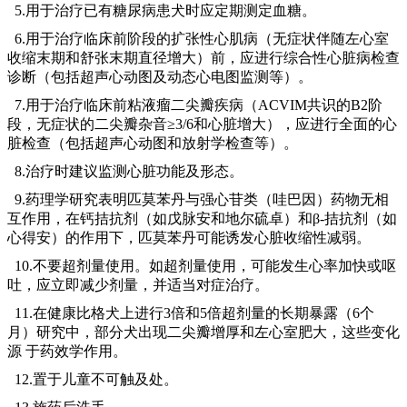
5.用于治疗已有糖尿病患犬时应定期测定血糖。
6.用于治疗临床前阶段的扩张性心肌病（无症状伴随左心室
收缩末期和舒张末期直径增大）前，应进行综合性心脏病检查
诊断（包括超声心动图及动态心电图监测等）。
7.用于治疗临床前粘液瘤二尖瓣疾病（ACVIM共识的B2阶
段，无症状的二尖瓣杂音≥3/6和心脏增大），应进行全面的心
脏检查（包括超声心动图和放射学检查等）。
8.治疗时建议监测心脏功能及形态。
9.药理学研究表明匹莫苯丹与强心苷类（哇巴因）药物无相
互作用，在钙拮抗剂（如戊脉安和地尔硫卓）和β-拮抗剂（如
心得安）的作用下，匹莫苯丹可能诱发心脏收缩性减弱。
10.不要超剂量使用。如超剂量使用，可能发生心率加快或呕
吐，应立即减少剂量，并适当对症治疗。
11.在健康比格犬上进行3倍和5倍超剂量的长期暴露（6个
月）研究中，部分犬出现二尖瓣增厚和左心室肥大，这些变化
源 于药效学作用。
12.置于儿童不可触及处。