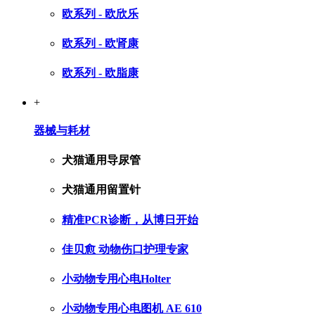
欧系列 - 欧欣乐
欧系列 - 欧肾康
欧系列 - 欧脂康
+
器械与耗材
犬猫通用导尿管
犬猫通用留置针
精准PCR诊断，从博日开始
佳贝愈 动物伤口护理专家
小动物专用心电Holter
小动物专用心电图机 AE 610