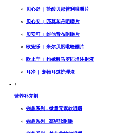
贝心舒
| 盐酸贝那普利咀嚼片
贝心安
| 匹莫苯丹咀嚼片
贝安可
| 维他昔布咀嚼片
欧宠乐
| 米尔贝肟吡喹酮片
欧止宁
| 枸橼酸马罗匹坦注射液
耳净
| 宠物耳道护理液
+
营养补充剂
锐趣系列 - 微量元素软咀嚼
锐趣系列 - 高钙软咀嚼