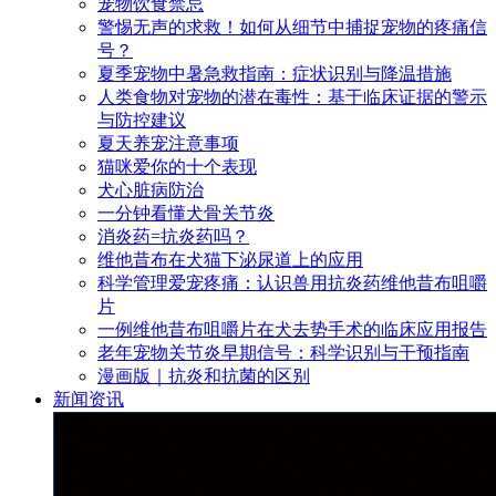
宠物饮食禁忌
警惕无声的求救！如何从细节中捕捉宠物的疼痛信
号？
夏季宠物中暑急救指南：症状识别与降温措施
人类食物对宠物的潜在毒性：基于临床证据的警示
与防控建议
夏天养宠注意事项
猫咪爱你的十个表现
犬心脏病防治
一分钟看懂犬骨关节炎
消炎药=抗炎药吗？
维他昔布在犬猫下泌尿道上的应用
科学管理爱宠疼痛：认识兽用抗炎药维他昔布咀嚼
片
一例维他昔布咀嚼片在犬去势手术的临床应用报告
老年宠物关节炎早期信号：科学识别与干预指南
漫画版｜抗炎和抗菌的区别
新闻资讯