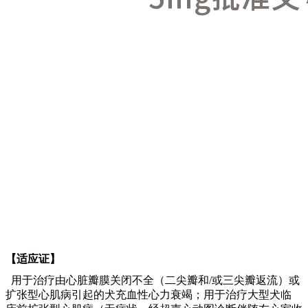
【适应证】
用于治疗由心脏瓣膜关闭不全（二尖瓣和/或三尖瓣返流）或
扩张型心肌病引起的犬充血性心力衰竭；用于治疗大型犬临