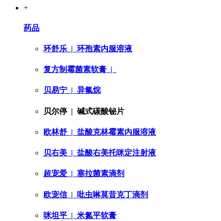
+
药品
环舒乐
| 环孢素内服溶液
复方制霉菌素软膏
|
贝易宁
| 异氟烷
贝尔停
| 碱式碳酸铋片
欧林舒
| 盐酸克林霉素内服溶液
贝右美
| 盐酸右美托咪定注射液
超宠爱
| 塞拉菌素滴剂
欧宠信
| 吡虫啉莫昔克丁滴剂
咪坦平
| 米氮平软膏