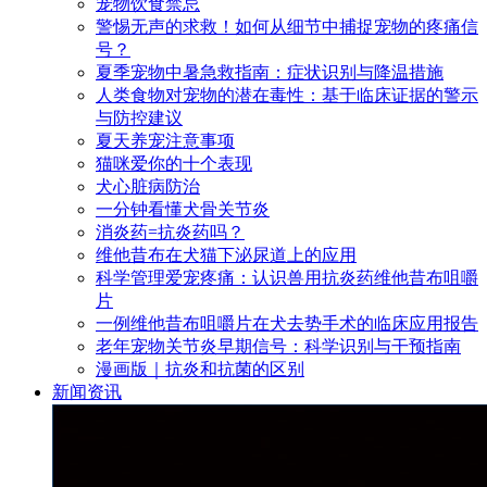
宠物饮食禁忌
警惕无声的求救！如何从细节中捕捉宠物的疼痛信
号？
夏季宠物中暑急救指南：症状识别与降温措施
人类食物对宠物的潜在毒性：基于临床证据的警示
与防控建议
夏天养宠注意事项
猫咪爱你的十个表现
犬心脏病防治
一分钟看懂犬骨关节炎
消炎药=抗炎药吗？
维他昔布在犬猫下泌尿道上的应用
科学管理爱宠疼痛：认识兽用抗炎药维他昔布咀嚼
片
一例维他昔布咀嚼片在犬去势手术的临床应用报告
老年宠物关节炎早期信号：科学识别与干预指南
漫画版｜抗炎和抗菌的区别
新闻资讯