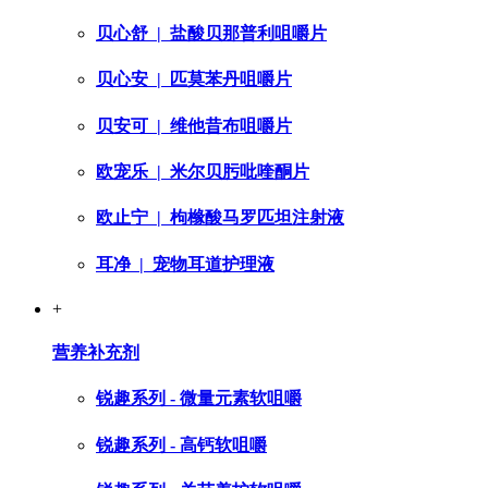
贝心舒
| 盐酸贝那普利咀嚼片
贝心安
| 匹莫苯丹咀嚼片
贝安可
| 维他昔布咀嚼片
欧宠乐
| 米尔贝肟吡喹酮片
欧止宁
| 枸橼酸马罗匹坦注射液
耳净
| 宠物耳道护理液
+
营养补充剂
锐趣系列 - 微量元素软咀嚼
锐趣系列 - 高钙软咀嚼