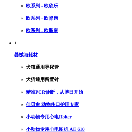
欧系列 - 欧欣乐
欧系列 - 欧肾康
欧系列 - 欧脂康
+
器械与耗材
犬猫通用导尿管
犬猫通用留置针
精准PCR诊断，从博日开始
佳贝愈 动物伤口护理专家
小动物专用心电Holter
小动物专用心电图机 AE 610