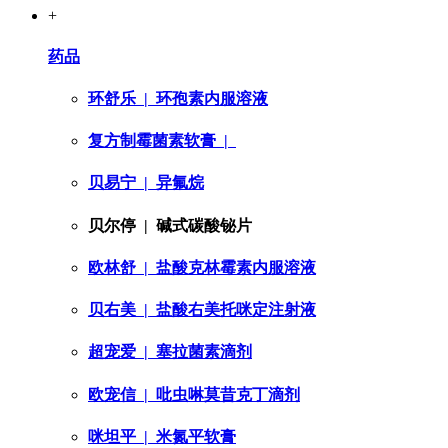
+
药品
环舒乐
| 环孢素内服溶液
复方制霉菌素软膏
|
贝易宁
| 异氟烷
贝尔停
| 碱式碳酸铋片
欧林舒
| 盐酸克林霉素内服溶液
贝右美
| 盐酸右美托咪定注射液
超宠爱
| 塞拉菌素滴剂
欧宠信
| 吡虫啉莫昔克丁滴剂
咪坦平
| 米氮平软膏