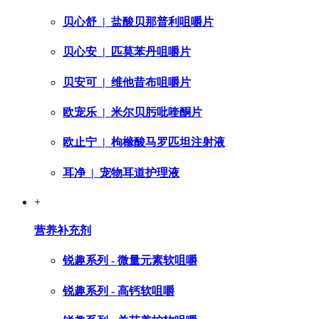
贝心舒
| 盐酸贝那普利咀嚼片
贝心安
| 匹莫苯丹咀嚼片
贝安可
| 维他昔布咀嚼片
欧宠乐
| 米尔贝肟吡喹酮片
欧止宁
| 枸橼酸马罗匹坦注射液
耳净
| 宠物耳道护理液
+
营养补充剂
锐趣系列 - 微量元素软咀嚼
锐趣系列 - 高钙软咀嚼