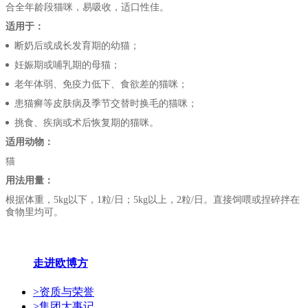
合全年龄段猫咪，易吸收，适口性佳。
适用于：
断奶后或成长发育期的幼猫；
妊娠期或哺乳期的母猫；
老年体弱、免疫力低下、食欲差的猫咪；
患猫癣等皮肤病及季节交替时换毛的猫咪；
挑食、疾病或术后恢复期的猫咪。
适用动物：
猫
用法用量：
根据体重，5kg以下，1粒/日；5kg以上，2粒/日。直接饲喂或捏碎拌在
食物里均可。
走进欧博方
>
资质与荣誉
>
集团大事记