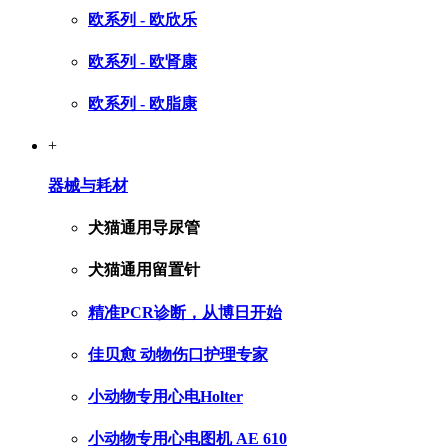
欧系列 - 欧欣乐
欧系列 - 欧肾康
欧系列 - 欧脂康
+
器械与耗材
犬猫通用导尿管
犬猫通用留置针
精准PCR诊断，从博日开始
佳贝愈 动物伤口护理专家
小动物专用心电Holter
小动物专用心电图机 AE 610