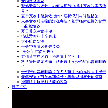
宠物饮食禁忌
警惕无声的求救！如何从细节中捕捉宠物的疼痛信
号？
夏季宠物中暑急救指南：症状识别与降温措施
人类食物对宠物的潜在毒性：基于临床证据的警示
与防控建议
夏天养宠注意事项
猫咪爱你的十个表现
犬心脏病防治
一分钟看懂犬骨关节炎
消炎药=抗炎药吗？
维他昔布在犬猫下泌尿道上的应用
科学管理爱宠疼痛：认识兽用抗炎药维他昔布咀嚼
片
一例维他昔布咀嚼片在犬去势手术的临床应用报告
老年宠物关节炎早期信号：科学识别与干预指南
漫画版｜抗炎和抗菌的区别
新闻资讯