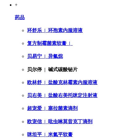
+
药品
环舒乐
| 环孢素内服溶液
复方制霉菌素软膏
|
贝易宁
| 异氟烷
贝尔停
| 碱式碳酸铋片
欧林舒
| 盐酸克林霉素内服溶液
贝右美
| 盐酸右美托咪定注射液
超宠爱
| 塞拉菌素滴剂
欧宠信
| 吡虫啉莫昔克丁滴剂
咪坦平
| 米氮平软膏